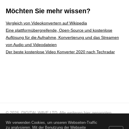
Möchten Sie mehr wissen?
Vergleich von Videokonvertern auf Wikipedia
Eine plattformübergreifende, Open-Source und kostenlose
Auflösung für die Aufnahme, Konvertierung und das Streamen
von Audio und Videodateien
Der beste kostenlose Video Konverter 2020 nach Techradar
© 2026, DIGITAL WAVE LTD.
Alle weiteren hier genannten
Markenzeichen sind Eigentum ihrer jeweiligen Besitzer
Wir verwenden Cookies, um unseren Webseiten-Traffic
zu analysieren. Mit der Benutzung der Webseite